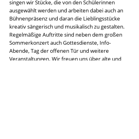
singen wir Stücke, die von den Schülerinnen
ausgewählt werden und arbeiten dabei auch an
Bühnenpräsenz und daran die Lieblingsstücke
kreativ sängerisch und musikalisch zu gestalten.
Regelmäßige Auftritte sind neben dem großen
Sommerkonzert auch Gottesdienste, Info-
Abende, Tag der offenen Tür und weitere
Veranstaltungen. Wir freuen uns über alte und
neue Stimmen.
Zielgruppe:
Alle Schülerinnen ab Klasse 8
AG Leitung:
Sandra Dold
Wann und wo:
Dienstag, 7. Stunde und nach
Absprache im Musiksaal