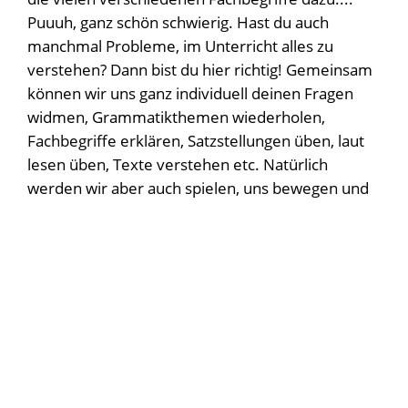
Puuuh, ganz schön schwierig. Hast du auch
manchmal Probleme, im Unterricht alles zu
verstehen? Dann bist du hier richtig! Gemeinsam
können wir uns ganz individuell deinen Fragen
widmen, Grammatikthemen wiederholen,
Fachbegriffe erklären, Satzstellungen üben, laut
lesen üben, Texte verstehen etc. Natürlich
werden wir aber auch spielen, uns bewegen und
malen.
Zielgruppe:
Alle Schülerinnen der Realschule
sind herzlich willkommen
AG Leitung:
Linda Herrera Cabrera
Wann und wo:
Freitagnachmittags, um 13.45
Uhr und nach Absprache