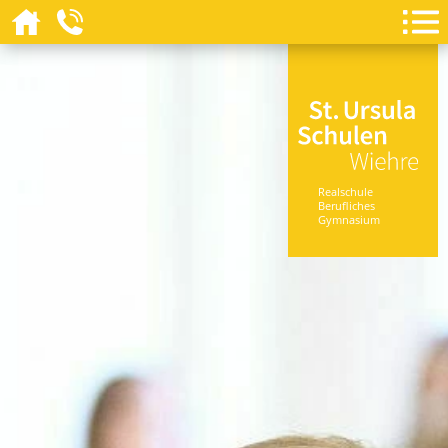
Realschule
Berufliches
Gymnasium