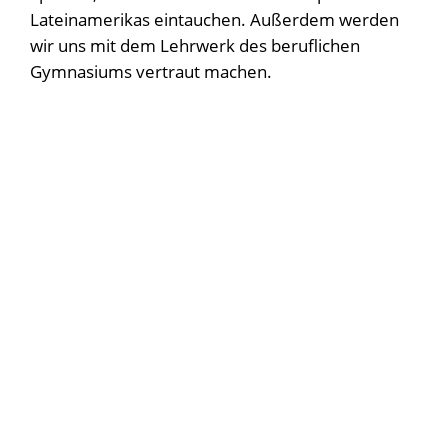
Lateinamerikas eintauchen. Außerdem werden
wir uns mit dem Lehrwerk des beruflichen
Gymnasiums vertraut machen.
Zielgruppe:
Schülerinnen der Klassen 9 und 10
AG Leitung:
Jessica Albano
Wann und wo:
Freitags, 13.30 - 14.30 Uhr in
Raum A 103
Kennenlerntermin /Erstes Treffen:
20.9.2024
um 13 Uhr in Raum A 103