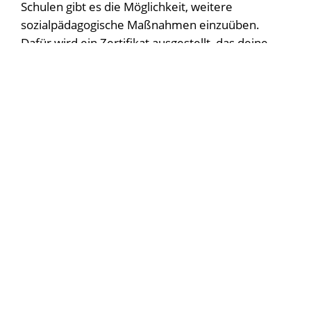
Schulen gibt es die Möglichkeit, weitere
sozialpädagogische Maßnahmen einzuüben.
Dafür wird ein Zertifikat ausgestellt, das deine
Betreuungsfähigkeiten attestiert.
Das Profilfach Pädagogik und Psychologie
unterstützt die Selbstreflektion. Du lernst, dich
mit deiner Rolle in der Gesellschaft
auseinanderzusetzen und entwickelst ein tieferes
Verständnis für unterschiedliche
Lebenssituationen und soziale Realitäten. Die
Übernahme sozialer Verantwortung wird
unterstützt.
Ergänzend zum Profilfach sind folgende Fächer
als Wahl(pflicht)fach möglich:
Sozialmanagement
: In diesem Fach